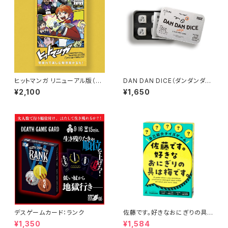
ヒットマンガ リニューアル版（日
DAN DAN DICE（ダンダンダイ
本語・英語ルール付）／HIT MA
ス）
¥2,100
¥1,650
NGA(with Japanese & Engli
sh rules)
デスゲームカード：ランク
佐藤です。好きなおにぎりの具は
梅です。
¥1,350
¥1,584